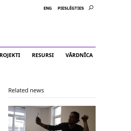
USER
ENG
PIESLĒGTIES
ACCOUNT
MENU
ROJEKTI
RESURSI
VĀRDNĪCA
Related news