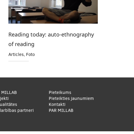
Reading today: auto-ethnography
of reading
Articles, Foto
oter
r MILLAB
Pieteikums
jekti
Pieteikties jaunumiem
enu
ualitātes
Kontakti
arbības partneri
PAR MILLAB