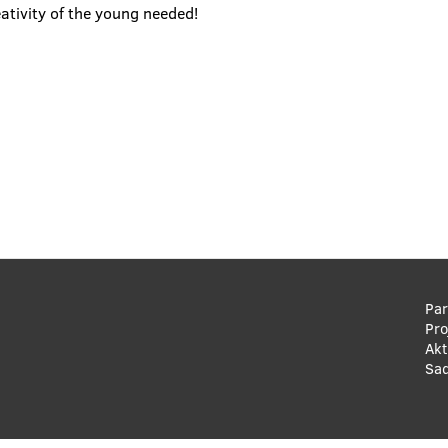
ativity of the young needed!
Fo
Pa
Pro
m
Akt
Sad