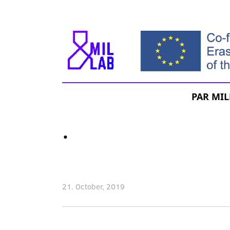
Skip
to
main
content
MEKLĒT
Main
PAR MIL
menu
.
21. October, 2019