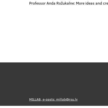
Professor Anda Rožukalne: More ideas and cre
MILLAB, e-pasts:
millab@rsu.lv